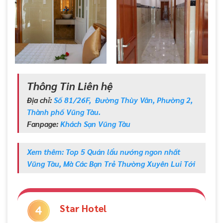
Thông Tin Liên hệ
Địa chỉ:
Số 81/26F, Đường Thùy Vân, Phường 2,
Thành phố Vũng Tàu.
Fanpage:
Khách Sạn Vũng Tàu
Xem thêm: Top 5 Quán lẩu nướng ngon nhất
Vũng Tàu, Mà Các Bạn Trẻ Thường Xuyên Lui Tới
Star Hotel