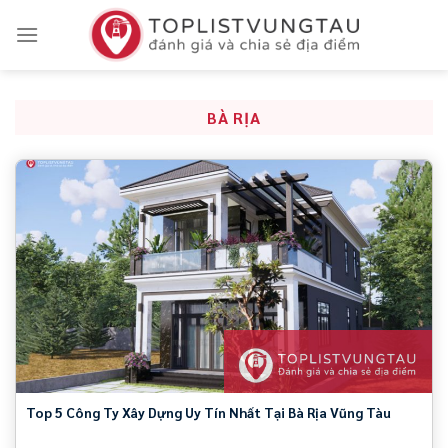
Skip
to
content
BÀ RỊA
Top 5 Công Ty Xây Dựng Uy Tín Nhất Tại Bà Rịa Vũng Tàu