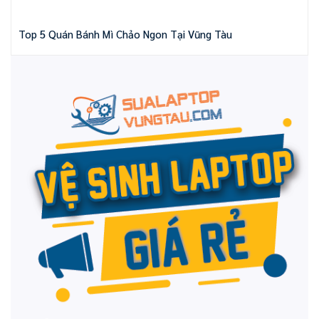
Top 5 Quán Bánh Mì Chảo Ngon Tại Vũng Tàu