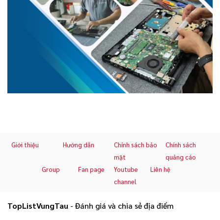
Giới thiệu
Hướng dẫn
Chính sách bảo
Chính sách
mật
quảng cáo
Group
Fan page
Youtube
Liên hệ
channel
TopListVungTau
- Đánh giá và chia sẻ địa điểm