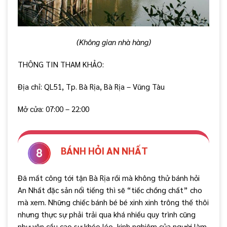
(Không gian nhà hàng)
THÔNG TIN THAM KHẢO:
Địa chỉ: QL51, Tp. Bà Rịa, Bà Rịa – Vũng Tàu
Mở cửa: 07:00 – 22:00
BÁNH HỎI AN NHẤT
Đã mất công tới tận Bà Rịa rồi mà không thử bánh hỏi
An Nhất đặc sản nổi tiếng thì sẽ “tiếc chồng chất” cho
mà xem. Những chiếc bánh bé bé xinh xinh trông thế thôi
nhưng thực sự phải trải qua khá nhiều quy trình cũng
như yên cầu cao sự khéo léo, kinh nghiệm của người làm