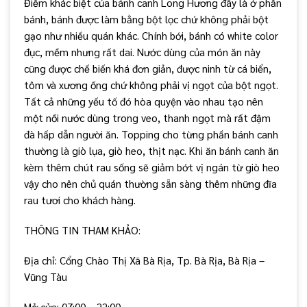
Điểm khác biệt của bánh canh Long Hương đây là ở phần
bánh, bánh được làm bằng bột lọc chứ không phải bột
gạo như nhiều quán khác. Chính bới, bánh có white color
đục, mềm nhưng rất dai. Nước dùng của món ăn này
cũng được chế biến khá đơn giản, được ninh từ cá biển,
tôm và xương ống chứ không phải vị ngọt của bột ngọt.
Tất cả những yếu tố đó hòa quyện vào nhau tạo nên
một nồi nước dùng trong veo, thanh ngọt mà rất đậm
đà hấp dẫn người ăn. Topping cho từng phần bánh canh
thường là giò lụa, giò heo, thịt nạc. Khi ăn bánh canh ăn
kèm thêm chút rau sống sẽ giảm bớt vị ngán từ giò heo
vậy cho nên chủ quán thường sẵn sàng thêm những đĩa
rau tươi cho khách hàng.
THÔNG TIN THAM KHẢO:
Địa chỉ: Cổng Chào Thị Xã Bà Rịa, Tp. Bà Rịa, Bà Rịa –
Vũng Tàu
Mở cửa: 07:00 – 22:00