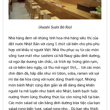
(Asashi Sushi Bà Rịa)
Nhà hàng đem về những tinh hoa nhà hàng siêu thị của
đất nước Nhật Bản với cùng 1 chút cải biên cho phù phù
hợp với khẩu vị người Việt. Nhà thu phục vụ từ các món
sống tươi mát như: sashimi cá hồi Nauy giàu dinh dưỡng,
cá ngừ đại dương săn chắc, cá trích ép trứng giòn rụm,
cá cờ kiếm béo ngậy, cá thu mỡ ngọt thịt,… tới các món
chín đậm đà, hấp dẫn như: mì Udon, soba, ramen với sợi
mì dai dai hòa cùng với nước dùng thanh ngọt. Những
món bánh Nhật cũng đơn giản và dễ dàng dàng khiến
người ta mê luyến như: bánh xèo Nhật, bánh bạch tuộc
nướng thơm lừng thưởng thức lúc còn nóng hổi tại bàn.
Các món salad sẽ cân bằng dinh dưỡng bữa tiệc của bạn:
salad rong biển tươi, salad rong nho… Dù bạn yêu thích