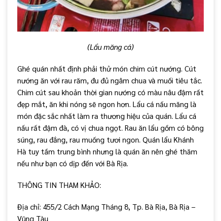
(Lẩu măng cá)
Ghé quán nhất định phải thử món chim cút nướng. Cút
nướng ăn với rau răm, đu đủ ngâm chua và muối tiêu tắc.
Chim cút sau khoản thời gian nướng có màu nâu đậm rất
đẹp mắt, ăn khi nóng sẽ ngon hơn. Lẩu cá nấu măng là
món đặc sắc nhất làm ra thương hiệu của quán. Lẩu cá
nấu rất đậm đà, có vị chua ngọt. Rau ăn lẩu gồm có bông
súng, rau đắng, rau muống tươi ngon. Quán lẩu Khánh
Hà tuy tầm trung bình nhưng là quán ăn nên ghé thăm
nếu như bạn có dịp đến với Bà Rịa.
THÔNG TIN THAM KHẢO:
Địa chỉ: 455/2 Cách Mạng Tháng 8, Tp. Bà Rịa, Bà Rịa –
Vũng Tàu