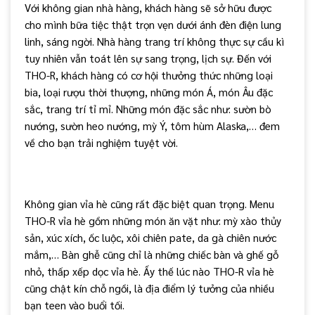
Với không gian nhà hàng, khách hàng sẽ sở hữu được
cho mình bữa tiệc thật trọn vẹn dưới ánh đèn điện lung
linh, sáng ngời. Nhà hàng trang trí không thực sự cầu kì
tuy nhiên vẫn toát lên sự sang trọng, lịch sự. Đến với
THO-R, khách hàng có cơ hội thưởng thức những loại
bia, loại rượu thời thượng, những món Á, món Âu đặc
sắc, trang trí tỉ mỉ. Những món đặc sắc như: sườn bò
nướng, sườn heo nướng, mỳ Ý, tôm hùm Alaska,… đem
về cho bạn trải nghiệm tuyệt vời.
Không gian vỉa hè cũng rất đặc biệt quan trọng. Menu
THO-R vỉa hè gồm những món ăn vặt như: mỳ xào thủy
sản, xúc xích, ốc luộc, xôi chiên pate, da gà chiên nước
mắm,… Bàn ghễ cũng chỉ là những chiếc bàn và ghế gỗ
nhỏ, thấp xếp dọc vỉa hè. Ấy thế lúc nào THO-R vỉa hè
cũng chật kín chỗ ngồi, là địa điểm lý tưởng của nhiều
bạn teen vào buổi tối.