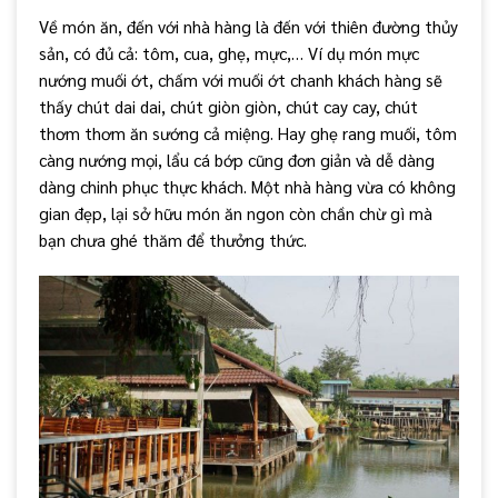
Về món ăn, đến với nhà hàng là đến với thiên đường thủy
sản, có đủ cả: tôm, cua, ghẹ, mực,… Ví dụ món mực
nướng muối ớt, chấm với muối ớt chanh khách hàng sẽ
thấy chút dai dai, chút giòn giòn, chút cay cay, chút
thơm thơm ăn sướng cả miệng. Hay ghẹ rang muối, tôm
càng nướng mọi, lẩu cá bớp cũng đơn giản và dễ dàng
dàng chinh phục thực khách. Một nhà hàng vừa có không
gian đẹp, lại sở hữu món ăn ngon còn chần chừ gì mà
bạn chưa ghé thăm để thưởng thức.