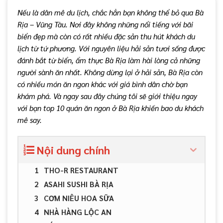
Nếu là dân mê du lịch, chắc hẳn bạn không thể bỏ qua Bà
Rịa – Vũng Tàu. Nơi đây không những nổi tiếng với bãi
biển đẹp mà còn có rất nhiều đặc sản thu hút khách du
lịch từ tứ phương. Với nguyên liệu hải sản tươi sống được
đánh bắt từ biển, ẩm thực Bà Rịa làm hài lòng cả những
người sành ăn nhất. Không dừng lại ở hải sản, Bà Rịa còn
có nhiều món ăn ngon khác với giá bình dân chờ bạn
khám phá. Và ngay sau đây chúng tôi sẽ giới thiệu ngay
với bạn top 10 quán ăn ngon ở Bà Rịa khiến bao du khách
mê say.
Nội dung chính
THO-R RESTAURANT
ASAHI SUSHI BÀ RỊA
CƠM NIÊU HOA SỮA
NHÀ HÀNG LỘC AN