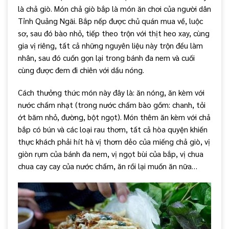
là chả giò. Món chả giò bắp là món ăn chơi của người dân
Tỉnh Quảng Ngãi. Bắp nếp được chủ quán mua về, luộc
sơ, sau đó bào nhỏ, tiếp theo trộn với thịt heo xay, cùng
gia vị riêng, tất cả những nguyên liệu này trộn đều làm
nhân, sau đó cuốn gọn lại trong bánh đa nem và cuối
cùng được đem đi chiên với dầu nóng.
Cách thưởng thức món này đây là: ăn nóng, ăn kèm với
nước chấm nhạt (trong nước chấm bào gồm: chanh, tỏi
ớt băm nhỏ, đường, bột ngọt). Món thêm ăn kèm với chả
bắp có bún và các loại rau thơm, tất cả hòa quyện khiến
thực khách phải hít hà vị thơm dẻo của miếng chả giò, vị
giòn rụm của bánh đa nem, vị ngọt bùi của bắp, vị chua
chua cay cay của nước chấm, ăn rồi lại muốn ăn nữa…