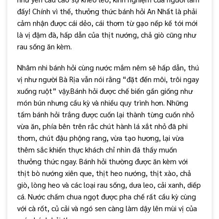
đấy! Chính vì thế, thưởng thức bánh hỏi An Nhất là phải
cảm nhận được cái dẻo, cái thơm từ gạo nếp kế tới mới
là vị đậm đà, hấp dẫn của thịt nướng, chả giò cũng như
rau sống ăn kèm.
Nhâm nhi bánh hỏi cùng nước mắm nêm sẽ hấp dẫn, thú
vị như người Bà Rịa vẫn nói rằng “đặt đến môi, trôi ngay
xuống ruột” vậy.Bánh hỏi được chế biến gần giống như
món bún nhưng cầu kỳ và nhiều quy trình hơn. Những
tấm bánh hỏi trắng được cuốn lại thành từng cuốn nhỏ
vừa ăn, phía bên trên rắc chút hành lá xắt nhỏ đã phi
thơm, chút đậu phộng rang, vừa tạo hương, lại vừa
thêm sắc khiến thực khách chỉ nhìn đã thấy muốn
thưởng thức ngay. Bánh hỏi thường được ăn kèm với
thịt bò nướng xiên que, thịt heo nướng, thịt xào, chả
giò, lòng heo và các loại rau sống, dưa leo, cải xanh, diếp
cá. Nước chấm chua ngọt được pha chế rất cầu kỳ cùng
với cà rốt, củ cải và ngó sen càng làm dậy lên mùi vị của