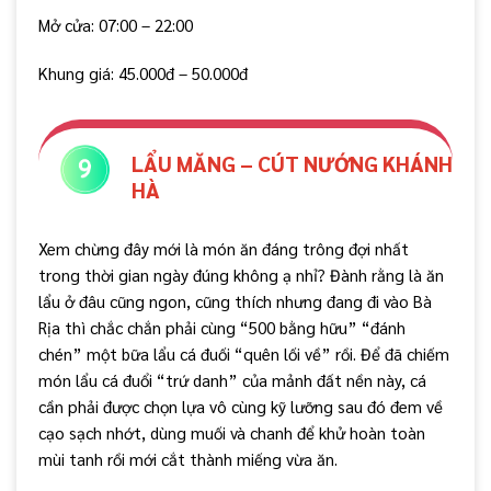
Mở cửa: 07:00 – 22:00
Khung giá: 45.000đ – 50.000đ
LẨU MĂNG – CÚT NƯỚNG KHÁNH
HÀ
Xem chừng đây mới là món ăn đáng trông đợi nhất
trong thời gian ngày đúng không ạ nhỉ? Đành rằng là ăn
lẩu ở đâu cũng ngon, cũng thích nhưng đang đi vào Bà
Rịa thì chắc chắn phải cùng “500 bằng hữu” “đánh
chén” một bữa lẩu cá đuối “quên lối về” rồi. Để đã chiếm
món lẩu cá đuổi “trứ danh” của mảnh đất nền này, cá
cần phải được chọn lựa vô cùng kỹ lưỡng sau đó đem về
cạo sạch nhớt, dùng muối và chanh để khử hoàn toàn
mùi tanh rồi mới cắt thành miếng vừa ăn.