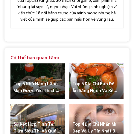
‘nhưng lại sợ ma’, nghe nhạc. Với những kinh nghiệm và
kiến thức 18 nồi bánh trưng của mình mong nhưng bài
viết của mình sẽ giúp các bạn hiểu hơn về Vũng Tàu.
Có thể bạn quan tâm:
Top 5 Nhà Hàng Lãng
Top 5 Địa Chỉ Bán Đồ
Mạn Được Yêu Thích
Ăn Sáng Ngon Và Rẻ
Nhất Tại Vũng Tàu
Tại Bà Rịa
Sự Kết Hợp Tinh Tế
Top 4 Địa Chỉ Nhấn Mí
Giữa Siêu Thị Và Quán
Đẹp Và Uy Tín Nhất Bà