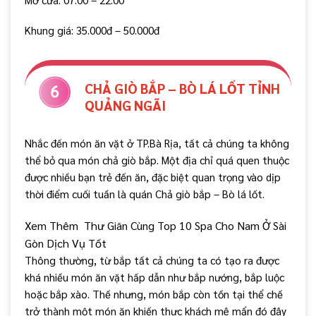
Khung giá: 35.000đ – 50.000đ
CHẢ GIÒ BẮP – BÒ LÁ LỐT TỈNH
QUẢNG NGÃI
Nhắc đến món ăn vặt ở TP.Bà Rịa, tất cả chúng ta không
thể bỏ qua món chả giò bắp. Một địa chỉ quá quen thuộc
được nhiều bạn trẻ đến ăn, đặc biệt quan trọng vào dịp
thời điểm cuối tuần là quán Chả giò bắp – Bò lá lốt.
Xem Thêm
Thư Giãn Cùng Top 10 Spa Cho Nam Ở Sài
Gòn Dịch Vụ Tốt
Thông thường, từ bắp tất cả chúng ta có tạo ra được
khá nhiều món ăn vặt hấp dẫn như bắp nướng, bắp luộc
hoặc bắp xào. Thế nhưng, món bắp còn tồn tại thể chế
trở thành một món ăn khiến thực khách mê mẩn đó đây