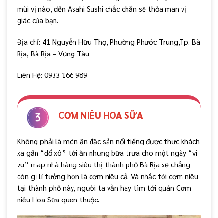
mùi vị nào, đến Asahi Sushi chắc chắn sẽ thỏa mãn vị
giác của bạn.
Địa chỉ: 41 Nguyễn Hữu Thọ, Phường Phước Trung,Tp. Bà
Rịa, Bà Rịa – Vũng Tàu
Liên Hệ: 0933 166 989
CƠM NIÊU HOA SỮA
Không phải là món ăn đặc sản nổi tiếng được thực khách
xa gần “đổ xô” tới ăn nhưng bữa trưa cho một ngày “vi
vu” map nhà hàng siêu thị thành phố Bà Rịa sẽ chẳng
còn gì lí tưởng hơn là cơm niêu cả. Và nhắc tới cơm niêu
tại thành phố này, người ta vẫn hay tìm tới quán Cơm
niêu Hoa Sữa quen thuộc.