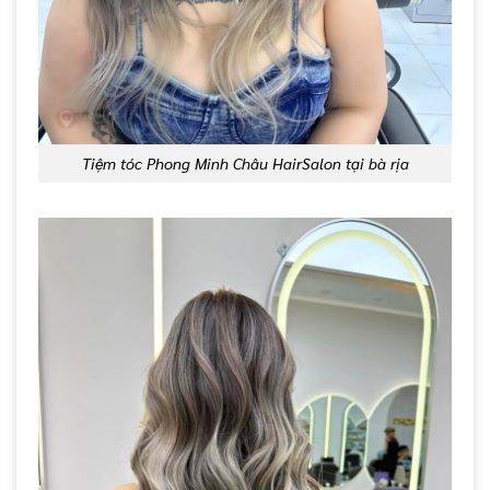
Tiệm tóc Phong Minh Châu HairSalon tại bà rịa