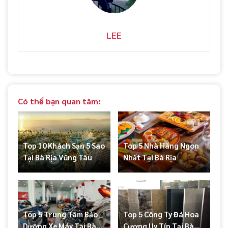
LEE
Có thể bạn quan tâm:
Top 10 Khách Sạn 5 Sao
Top 5 Nhà Hàng Ngon
Tại Bà Rịa Vũng Tàu
Nhất Tại Bà Rịa
Top 5 Trung Tâm Bảo
Top 5 Công Ty Đá Hoa
Dưỡng Xe Máy Tại Bà
Cương Uy Tín Tại Bà