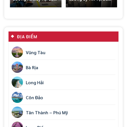
Rịa Vũng Tàu
Rịa – Vũng Tàu
ĐỊA ĐIỂM
Vũng Tàu
Bà Rịa
Long Hải
Côn Đảo
Tân Thành – Phú Mỹ