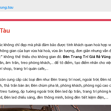
vung.tau
 Tàu
rúc không chỉ đẹp mà phải đảm bảo được tính khách quan hoà hợp vớ
không gian của bạn vừa hài hoà, vừa ấn tượng, đơn giản nhưng vẫn 
c” không thể thiếu cho không gian đó.
Đèn Trang Trí Giá Rẻ Vũng
rần, âm trần, treo phòng khách,… để tô điểm, tạo điểm nhấn cho việc
trí shop, trang trí quán cafe,…
còn cung cấp các loại đèn như: Đèn trang trí noel, ngoài trời; Đèn 
h, thả trần bàn ăn; Đèn chùm pha lê, phòng khách, phòng ngủ cao 
treo tường, ốp tường ngoài trời; Đèn led ốp trần, trang trí phòng 
ed, Đèn led chiếu sáng, đèn thông minh, bóng đèn tiết kiệm điện,….