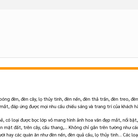
ng đèn, đèn cây, lọ thủy tinh, đèn nến, đèn thả trần, đèn treo, đè
ắt, đáp ứng được mọi nhu cầu chiếu sáng và trang trí của khách h
mẻ, có loại được bọc lớp vỏ mang hình ảnh hoa văn đẹp mắt, nổi bật,
ên mặt đất, trên cây, cầu thang,… Không chỉ gắn trên tường như các
ưới hay các quán ăn như đèn nến, đèn quả cầu, lọ thủy tinh… Các loạ