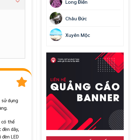
Long Điền
Châu Đức
Xuyên Mộc
n sử dụng
àng.
 có thể
 đèn dây,
i đèn LED