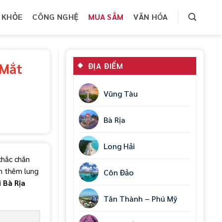
 KHỎE
CÔNG NGHỆ
MUA SẮM
VĂN HÓA
 Mắt
ĐỊA ĐIỂM
Vũng Tàu
Bà Rịa
Long Hải
chắc chắn
ạn thêm lung
Côn Đảo
 Bà Rịa
Tân Thành – Phú Mỹ