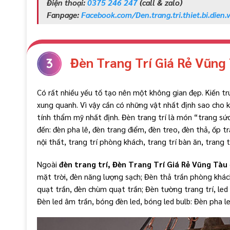
Điện thoại:
0375 246 247
(call & zalo)
Fanpage:
Facebook.com/Den.trang.tri.thiet.bi.dien.
Đèn Trang Trí Giá Rẻ Vũng
Có rất nhiều yếu tố tạo nên một không gian đẹp. Kiến t
xung quanh. Vì vậy cần có những vật nhất định sao cho 
tính thẩm mỹ nhất định. Đèn trang trí là món “trang sứ
đến: đèn pha lê, đèn trang điểm, đèn treo, đèn thả, ốp t
nội thất, trang trí phòng khách, trang trí bàn ăn, trang 
Ngoài
đèn trang trí, Đèn Trang Trí Giá Rẻ Vũng Tàu
mặt trời, đèn năng lượng sạch; Đèn thả trần phòng khác
quạt trần, đèn chùm quạt trần; Đèn tường trang trí, led 
Đèn led âm trần, bóng đèn led, bóng led bulb: Đèn pha l