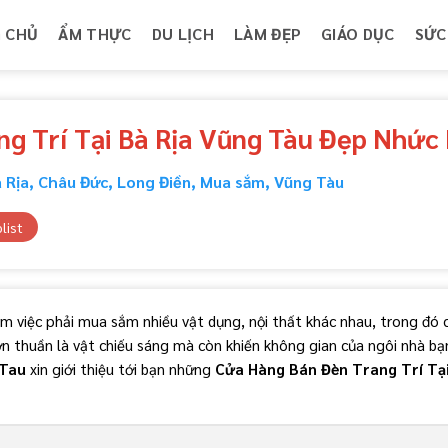
 CHỦ
ẨM THỰC
DU LỊCH
LÀM ĐẸP
GIÁO DỤC
SỨC
g Trí Tại Bà Rịa Vũng Tàu Đẹp Nhức
 Rịa
,
Châu Đức
,
Long Điền
,
Mua sắm
,
Vũng Tàu
list
ồm việc phải mua sắm nhiều vật dụng, nội thất khác nhau, trong đó 
đơn thuần là vật chiếu sáng mà còn khiến không gian của ngôi nhà b
gTau
xin giới thiệu tới bạn những
Cửa Hàng Bán Đèn Trang Trí Tại