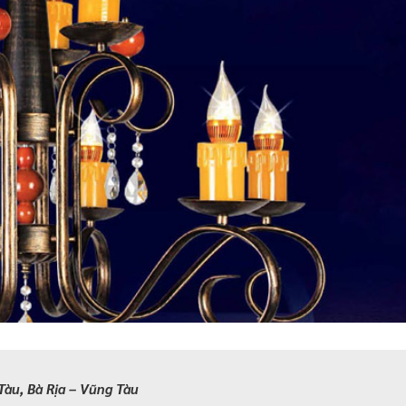
Tàu, Bà Rịa – Vũng Tàu