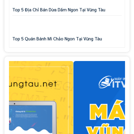
Top 5 Địa Chỉ Bán Dừa Dầm Ngon Tại Vũng Tàu
Top 5 Quán Bánh Mì Chảo Ngon Tại Vũng Tàu