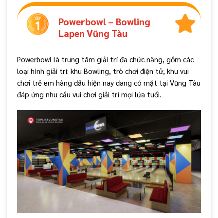
Powerbowl – Bowling
Lapen Vũng Tàu
Powerbowl là trung tâm giải trí đa chức năng, gồm các
loại hình giải trí: khu Bowling, trò chơi điện tử, khu vui
chơi trẻ em hàng đầu hiện nay đang có mặt tại Vũng Tàu
đáp ứng nhu cầu vui chơi giải trí mọi lứa tuổi.