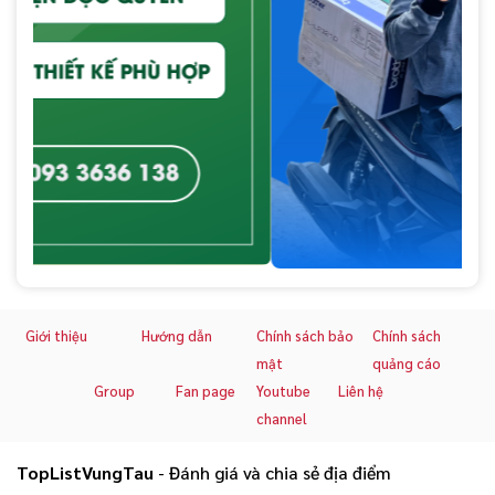
Giới thiệu
Hướng dẫn
Chính sách bảo
Chính sách
mật
quảng cáo
Group
Fan page
Youtube
Liên hệ
channel
TopListVungTau
- Đánh giá và chia sẻ địa điểm