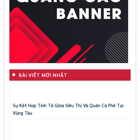
BÀI VIẾT MỚI NHẤT
Sự Kết Hợp Tinh Tế Giữa Siêu Thị Và Quán Cà Phê Tại
Vũng Tàu