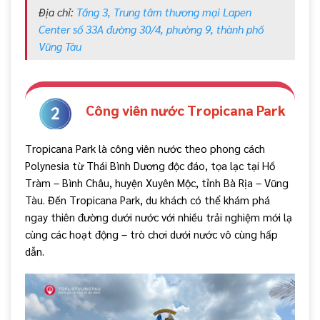
Địa chỉ:
Tầng 3, Trung tâm thương mại Lapen
Center số 33A đường 30/4, phường 9, thành phố
Vũng Tàu
Công viên nước Tropicana Park
Tropicana Park là công viên nước theo phong cách
Polynesia từ Thái Bình Dương độc đáo, tọa lạc tại Hồ
Tràm – Bình Châu, huyện Xuyên Mộc, tỉnh Bà Rịa – Vũng
Tàu. Đến Tropicana Park, du khách có thể khám phá
ngay thiên đường dưới nước với nhiều trải nghiệm mới lạ
cùng các hoạt động – trò chơi dưới nước vô cùng hấp
dẫn.