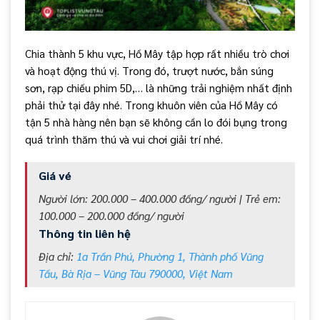
Chia thành 5 khu vực, Hồ Mây tập hợp rất nhiều trò chơi
và hoạt động thú vị. Trong đó, trượt nước, bắn súng
sơn, rạp chiếu phim 5D,… là những trải nghiệm nhất định
phải thử tại đây nhé. Trong khuôn viên của Hồ Mây có
tận 5 nhà hàng nên bạn sẽ không cần lo đói bụng trong
quá trình thăm thú và vui chơi giải trí nhé.
Giá vé
Người lớn: 200.000 – 400.000 đồng/ người | Trẻ em:
100.000 – 200.000 đồng/ người
Thông tin liên hệ
Địa chỉ:
1a Trần Phú, Phường 1, Thành phố Vũng
Tầu, Bà Rịa – Vũng Tàu 790000, Việt Nam